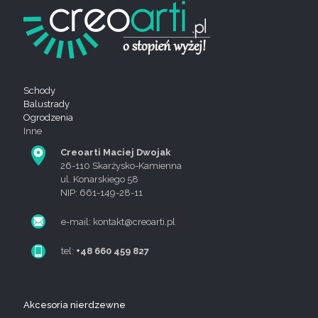
Schody
Balustrady
Ogrodzenia
Inne
Creoarti Maciej Dwojak
26-110 Skarżysko-Kamienna
ul. Konarskiego 58
NIP: 661-149-28-11
e-mail: kontakt@creoarti.pl
tel:
+48 660 459 827
Akcesoria nierdzewne