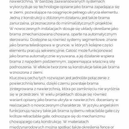
nawierzchnią. W bardziej zaawansowanych systemach
wykorzystuje się technologie opisane jako brama zapadająca się
w ziemi, pozwalające na osiągnięcie pełnego ukrycia elementu.
Jedną z konstrukcji o zbliżonym działaniu jest także brama
zanurzalna, przeznaczona do minimalistycznych projektów.
W nowoczesnych instalacjach stosuje się układy określane jako
brama zmechanizowana chowana, oparte na automatycznym
sterowaniu. Dostępne są również systemy segmentowe, znane
jako brama teleskopowa w gruncie, w których kolejne części
elementu pracują sekwencyjnie. Całość może funkcjonować
jako brama automatycznie wysuwana, a jej działanie wspiera
brama z napędem podziemnym, zapewniająca właściwą siłę
podnoszenia. W efekcie tworzone są konstrukcje takie jak brama
wznoszona z ziemi.
Kluczową cechą tych rozwiązań jest jednolite połączenie z
powierzchnią terenu, dzięki czemu powstaje brama
zintegrowana z nawierzchnią, która po zamknięciu nie wyróżnia
się w przestrzeni. W wielu projektach stosuje się również
wariant opisany jako brama ukryta w nawierzchni, doceniany w
realizacjach o nowoczesnym charakterze. W języku angielskim
funkcjonują nazwy takie jak brama systemu retractable gate czy
krótsze retractable gate, odnoszące się do mechanizmu
chowającego całą konstrukcję. W materiałach
międzynarodowych można spotkać także określenia fence or