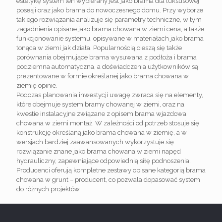
estetykę system ten wybierany jest jako brama dla luksusowej
posesji oraz jako brama do nowoczesnego domu. Przy wyborze
takiego rozwiązania analizuje się parametry techniczne, w tym
zagadnienia opisane jako brama chowana w ziemi cena, a także
funkcjonowanie systemu, opisywane w materiałach jako brama
tonąca w ziemi jak działa. Popularnością cieszą się także
porównania obejmujące brama wysuwana z podłoża i brama
podziemna automatyczna, a doświadczenia użytkowników są
prezentowane w formie określanej jako brama chowana w
ziemię opinie.
Podczas planowania inwestycji uwagę zwraca się na elementy,
które obejmuje system bramy chowanej w ziemi, oraz na
kwestie instalacyjne związane z opisem brama wjazdowa
chowana w ziemi montaż. W zależności od potrzeb stosuje się
konstrukcję określaną jako brama chowana w ziemię, a w
wersjach bardziej zaawansowanych wykorzystuje się
rozwiązanie znane jako brama chowana w ziemi napęd
hydrauliczny, zapewniające odpowiednią siłę podnoszenia.
Producenci oferują kompletne zestawy opisane kategorią brama
chowana w grunt – producent, co pozwala dopasować system
do różnych projektów.