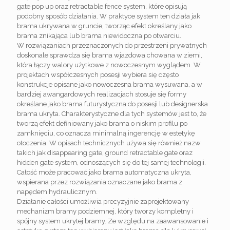
gate pop up oraz retractable fence system, które opisują
podobny sposób działania. W praktyce system ten działa jak
brama ukrywana w gruncie, tworząc efekt określany jako
brama znikająca lub brama niewidoczna po otwarciu.
W rozwiązaniach przeznaczonych do przestrzeni prywatnych
doskonale sprawdza się brama wjazdowa chowana w ziemi,
która łączy walory użytkowe z nowoczesnym wyglądem. W
projektach współczesnych posesji wybiera się często
konstrukcje opisane jako nowoczesna brama wysuwana, a w
bardziej awangardowych realizacjach stosuje się formy
określane jako brama futurystyczna do posesji lub designerska
brama ukryta. Charakterystyczne dla tych systemów jest to, że
tworzą efekt definiowany jako brama o niskim profilu po
zamknięciu, co oznacza minimalną ingerencję w estetykę
otoczenia. W opisach technicznych używa się również nazw
takich jak disappearing gate, ground retractable gate oraz
hidden gate system, odnoszących się do tej samej technologii.
Całość może pracować jako brama automatyczna ukryta,
wspierana przez rozwiązania oznaczane jako brama z
napędem hydraulicznym.
Działanie całości umożliwia precyzyjnie zaprojektowany
mechanizm bramy podziemnej, który tworzy kompletny i
spójny system ukrytej bramy. Ze względu na zaawansowanie i