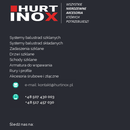
Systemy balustrad szklanych
Systemy balustrad składanych
Zadaszenia szklane
Drzwi szklane
Schody szklane
Armatura do wspawania
Rury i profile
Akcesoria śrubowe i złączne
e-mail: kontakt@hurtinox.pl
+48 507 430 003
+48 517 457 030
Śledź nas na: