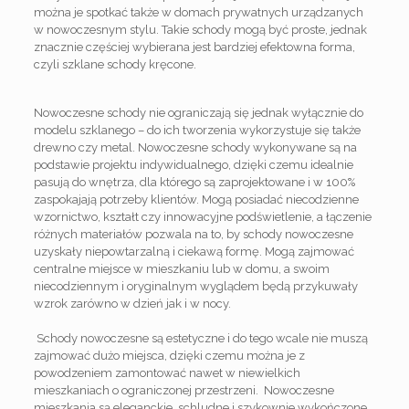
można je spotkać także w domach prywatnych urządzanych
w nowoczesnym stylu. Takie schody mogą być proste, jednak
znacznie częściej wybierana jest bardziej efektowna forma,
czyli szklane schody kręcone.
Nowoczesne schody nie ograniczają się jednak wyłącznie do
modelu szklanego – do ich tworzenia wykorzystuje się także
drewno czy metal. Nowoczesne schody wykonywane są na
podstawie projektu indywidualnego, dzięki czemu idealnie
pasują do wnętrza, dla którego są zaprojektowane i w 100%
zaspokajają potrzeby klientów. Mogą posiadać niecodzienne
wzornictwo, kształt czy innowacyjne podświetlenie, a łączenie
różnych materiałów pozwala na to, by schody nowoczesne
uzyskały niepowtarzalną i ciekawą formę. Mogą zajmować
centralne miejsce w mieszkaniu lub w domu, a swoim
niecodziennym i oryginalnym wyglądem będą przykuwały
wzrok zarówno w dzień jak i w nocy.
Schody nowoczesne są estetyczne i do tego wcale nie muszą
zajmować dużo miejsca, dzięki czemu można je z
powodzeniem zamontować nawet w niewielkich
mieszkaniach o ograniczonej przestrzeni. Nowoczesne
mieszkania są eleganckie, schludne i szykownie wykończone.