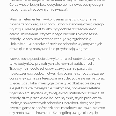
Coraz więcej budynków decyduje się na nowoczesny design,
rezygnując z tradycyjnych rozwiązań.
Ważnym elementem wykończenia wnętrz, o którym nie
można zapomnieć, są schody. Schody stanowią część całego
wystroju i ważne jest to, aby były dobrze dopasowane do
całości mieszkania, czy też innego budynku Nowoczesne
schody Schody nowoczesne cechują się zgrabnością
i lekkością – w przeciwieństwie do schodów wykonywanych
dawniej, nie są masywne i nie przytłaczają wnętrza.
Nowoczesne podejście do wykonania schodów dotyczy nie
tylko budynków prywatnych, ale również publicznych.
Tradycyjne modele schodów zazwyczaj nie pasują do
nowoczesnego budownictwa. Nowoczesne schody cieszą się
coraz większym zainteresowaniem, decyduje się na nie coraz
więcej ludzi. Taka inwestycja to nie tylko dbałość o estetykę,
ale jest to także rozwiązanie praktyczne, ponieważ rzetelne
wykonanie z użyciem wysokiej jakości materiałów sprawia, że
schody służą przez wiele lat, bez najmniejszych problemów.
Rodzaje nowoczesnych schodów. Do wyboru dostępna jest
szeroka gama schodów: szklane, metalowe, ażurowe, stalowe,
czy metalowo – drewniane. Szczególną uwagą cieszą się