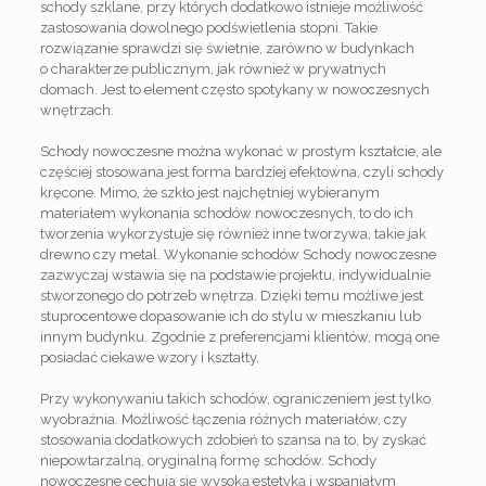
schody szklane, przy których dodatkowo istnieje możliwość
zastosowania dowolnego podświetlenia stopni. Takie
rozwiązanie sprawdzi się świetnie, zarówno w budynkach
o charakterze publicznym, jak również w prywatnych
domach. Jest to element często spotykany w nowoczesnych
wnętrzach.
Schody nowoczesne można wykonać w prostym kształcie, ale
częściej stosowana jest forma bardziej efektowna, czyli schody
kręcone. Mimo, że szkło jest najchętniej wybieranym
materiałem wykonania schodów nowoczesnych, to do ich
tworzenia wykorzystuje się również inne tworzywa, takie jak
drewno czy metal. Wykonanie schodów Schody nowoczesne
zazwyczaj wstawia się na podstawie projektu, indywidualnie
stworzonego do potrzeb wnętrza. Dzięki temu możliwe jest
stuprocentowe dopasowanie ich do stylu w mieszkaniu lub
innym budynku. Zgodnie z preferencjami klientów, mogą one
posiadać ciekawe wzory i kształty.
Przy wykonywaniu takich schodów, ograniczeniem jest tylko
wyobraźnia. Możliwość łączenia różnych materiałów, czy
stosowania dodatkowych zdobień to szansa na to, by zyskać
niepowtarzalną, oryginalną formę schodów. Schody
nowoczesne cechują się wysoką estetyką i wspaniałym