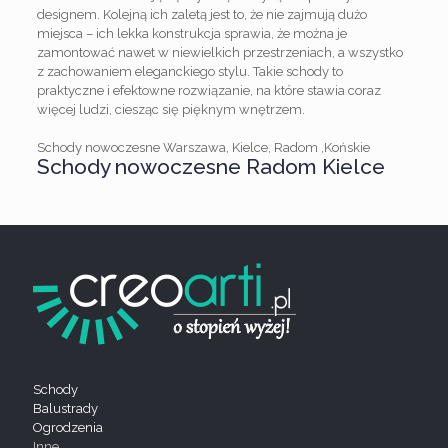
designem. Kolejną ich zaletą jest to, że nie zajmują dużo
miejsca – ich lekka konstrukcja sprawia, że można je
zamontować nawet w niewielkich przestrzeniach, a wszystko
z zachowaniem eleganckiego stylu. Takie schody to
praktyczne i efektowne rozwiązanie, na które stawia coraz
więcej ludzi, ciesząc się pięknym wnętrzem.
Schody nowoczesne Warszawa, Kielce, Radom ,Końskie
Schody nowoczesne Radom Kielce
Schody
Balustrady
Ogrodzenia
Inne