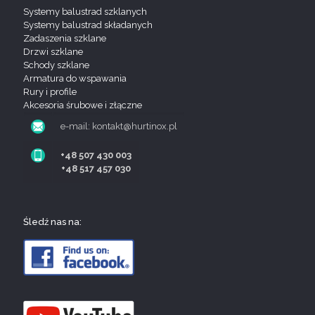
Systemy balustrad szklanych
Systemy balustrad składanych
Zadaszenia szklane
Drzwi szklane
Schody szklane
Armatura do wspawania
Rury i profile
Akcesoria śrubowe i złączne
e-mail: kontakt@hurtinox.pl
+48 507 430 003
+48 517 457 030
Śledź nas na: