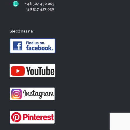
+48 507 430 003
+48 517 457 030
Śledź nas na: