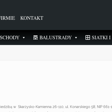
FIRMIE
KONTAKT
SCHODY
BALUSTRADY
SIATKI 
 z siedzibą w Skarżysko-Kamienna 26-110, ul. Konarskiego 58, NIP 