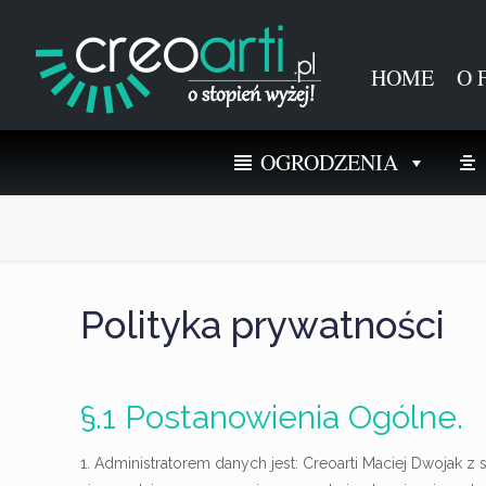
HOME
O 
OGRODZENIA
Polityka prywatności
§.1 Postanowienia Ogólne.
1. Administratorem danych jest: Creoarti Maciej Dwojak