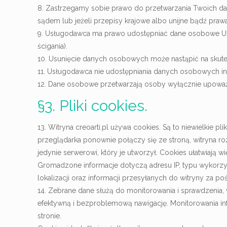
8. Zastrzegamy sobie prawo do przetwarzania Twoich d
sądem lub jeżeli przepisy krajowe albo unijne bądź pra
9. Usługodawca ma prawo udostępniać dane osobowe Uż
ścigania).
10. Usunięcie danych osobowych może nastąpić na skut
11. Usługodawca nie udostępniania danych osobowych 
12. Dane osobowe przetwarzają osoby wyłącznie upoważn
§3. Pliki cookies.
13. Witryna creoarti.pl używa cookies. Są to niewielki
przeglądarka ponownie połączy się ze stroną, witryna ro
jedynie serwerowi, który je utworzył. Cookies ułatwiają 
Gromadzone informacje dotyczą adresu IP, typu wykorzyst
lokalizacji oraz informacji przesyłanych do witryny za 
14. Zebrane dane służą do monitorowania i sprawdzenia, 
efektywną i bezproblemową nawigację. Monitorowania inf
stronie.