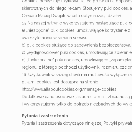
Cookies identyfikuje użytkownika, co pozwala na dopasow
skierowanych do niego reklam. Stosujemy pliki cookies
Creoarti Maciej Dwojak. w celu optymalizacji działań.
15. Na naszej witrynie wykorzystujemy następujące pliki c
a) „niezbędne” pliki cookies, umożliwiające korzystanie
uwierzytelniania w ramach serwisu;
b) pliki cookies służące do zapewnienia bezpieczeństwa
c) „wydajnościowe” pliki cookies, umożliwiające zbieranie
d) „funkcjonalne” pliki cookies, umożliwiające „zapamięt
regionu, z którego pochodzi użytkownik, rozmiaru czcionk
16. Użytkownik w każdej chwili ma możliwość wyłączenia
plikami cookies jest dostępna na stronie
http://www.allaboutcookies.org/manage-cookies
Dodatkowe dane osobowe, jak adres e-mail, zbierane są 
i wykorzystujemy tylko do potrzeb niezbędnych do wykon
Pytania i zastrzeżenia
Pytania i zastrzeżenia dotyczące niniejszej Polityki pry