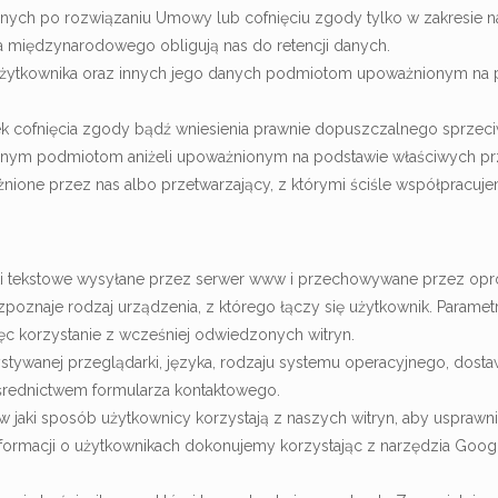
anych po rozwiązaniu Umowy lub cofnięciu zgody tylko w zakresie 
wa międzynarodowego obligują nas do retencji danych.
ytkownika oraz innych jego danych podmiotom upoważnionym na p
ek cofnięcia zgody bądź wniesienia prawnie dopuszczalnego sprzec
innym podmiotom aniżeli upoważnionym na podstawie właściwych pr
ione przez nas albo przetwarzający, z którymi ściśle współpracuje
e pliki tekstowe wysyłane przez serwer www i przechowywane przez o
zpoznaje rodzaj urządzenia, z którego łączy się użytkownik. Paramet
więc korzystanie z wcześniej odwiedzonych witryn.
ywanej przeglądarki, języka, rodzaju systemu operacyjnego, dostawcy
pośrednictwem formularza kontaktowego.
w jaki sposób użytkownicy korzystają z naszych witryn, aby usprawn
ormacji o użytkownikach dokonujemy korzystając z narzędzia Google 