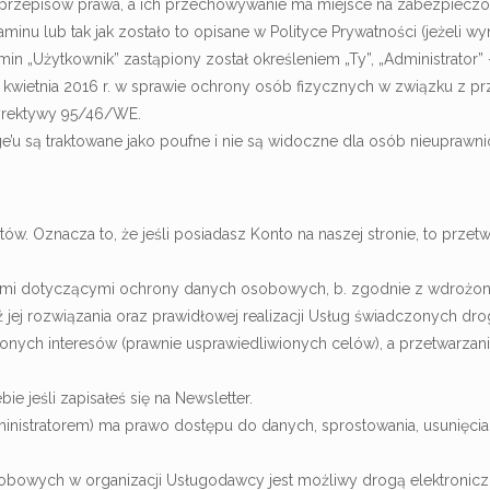
rzepisów prawa, a ich przechowywanie ma miejsce na zabezpieczo
aminu lub tak jak zostało to opisane w Polityce Prywatności (jeżeli w
rmin „Użytkownik” zastąpiony został określeniem „Ty”, „Administrat
7 kwietnia 2016 r. w sprawie ochrony osób fizycznych w związku z 
yrektywy 95/46/WE.
u są traktowane jako poufne i nie są widoczne dla osób nieuprawni
ów. Oznacza to, że jeśli posiadasz Konto na naszej stronie, to przetw
ami dotyczącymi ochrony danych osobowych, b. zgodnie z wdrożoną P
 jej rozwiązania oraz prawidłowej realizacji Usług świadczonych dro
onych interesów (prawnie usprawiedliwionych celów), a przetwarzanie
 jeśli zapisałeś się na Newsletter.
dministratorem) ma prawo dostępu do danych, sprostowania, usunięci
obowych w organizacji Usługodawcy jest możliwy drogą elektroniczn