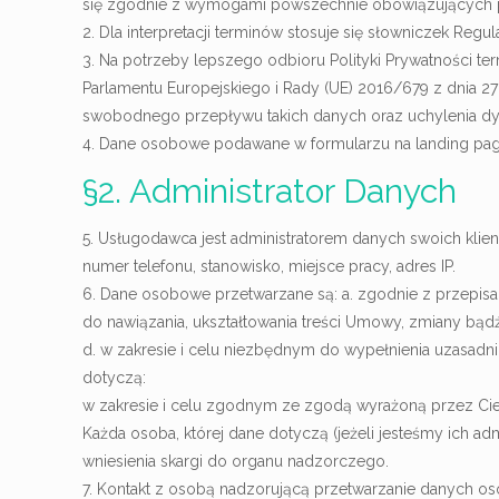
się zgodnie z wymogami powszechnie obowiązujących p
2. Dla interpretacji terminów stosuje się słowniczek Regul
3. Na potrzeby lepszego odbioru Polityki Prywatności te
Parlamentu Europejskiego i Rady (UE) 2016/679 z dnia 2
swobodnego przepływu takich danych oraz uchylenia d
4. Dane osobowe podawane w formularzu na landing page’
§2. Administrator Danych
5. Usługodawca jest administratorem danych swoich klient
numer telefonu, stanowisko, miejsce pracy, adres IP.
6. Dane osobowe przetwarzane są: a. zgodnie z przepis
do nawiązania, ukształtowania treści Umowy, zmiany bądź
d. w zakresie i celu niezbędnym do wypełnienia uzasadni
dotyczą:
w zakresie i celu zgodnym ze zgodą wyrażoną przez Ciebie
Każda osoba, której dane dotyczą (jeżeli jesteśmy ich a
wniesienia skargi do organu nadzorczego.
7. Kontakt z osobą nadzorującą przetwarzanie danych os