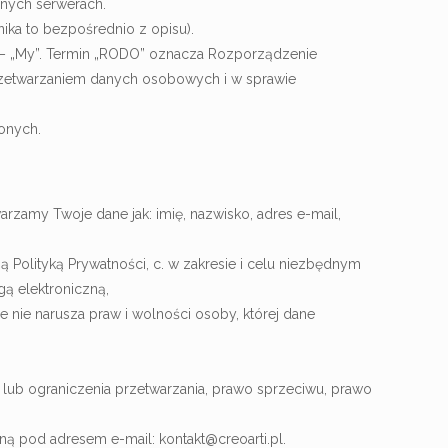
nych serwerach.
ynika to bezpośrednio z opisu).
or” – „My”. Termin „RODO” oznacza Rozporządzenie
przetwarzaniem danych osobowych i w sprawie
onych.
arzamy Twoje dane jak: imię, nazwisko, adres e-mail,
olityką Prywatności, c. w zakresie i celu niezbędnym
gą elektroniczną,
 nie narusza praw i wolności osoby, której dane
a lub ograniczenia przetwarzania, prawo sprzeciwu, prawo
ą pod adresem e-mail: kontakt@creoarti.pl.