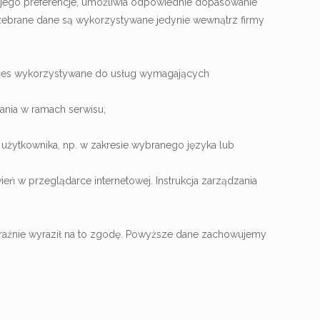
ąc jego preferencje, umożliwia odpowiednie dopasowanie
 zebrane dane są wykorzystywane jedynie wewnątrz firmy
cookies wykorzystywane do usług wymagających
ania w ramach serwisu;
u użytkownika, np. w zakresie wybranego języka lub
ń w przeglądarce internetowej. Instrukcja zarządzania
wyraźnie wyraził na to zgodę. Powyższe dane zachowujemy