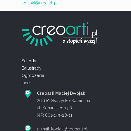
kontakt@creoarti.pl
Schody
Balustrady
Ogrodzenia
Inne
Creoarti Maciej Dwojak
26-110 Skarżysko-Kamienna
ul. Konarskiego 58
NIP: 661-149-28-11
e-mail: kontakt@creoarti.pl