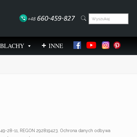
I BLACHY
INNE
661-149-28-11, REGON 292819423. Ochrona danych odbywa