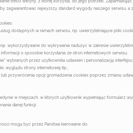
anie treści witryny, z której korzysta, do jego potrzeb. Zapamiętuj
, aby zagwarantować najwyższy standard wygody naszego serwisu, a
ookies:
 z usług dostępnych w ramach serwisu, np. uwierzytelniające pliki 
, np. wykorzystywane do wykrywania nadużyć w zakresie uwierzytelni
 informacji o sposobie korzystania ze stron internetowych serwisu;
anie” wybranych przez użytkownika ustawień i personalizację interfejs
i, wyglądu strony internetowej itp.;
 lub przywrócenia opcji gromadzenia cookies poprzez zmianę ustawie
jedynie w miejscach, w których użytkownik wypełniając formularz 
ania danej funkcji.
watności mogą być przez Państwa kierowane do: